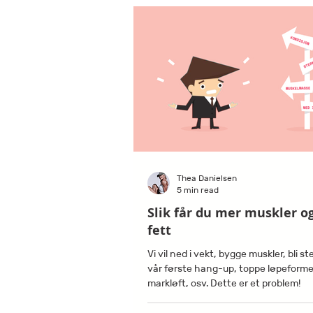
Thea Danielsen
5 min read
Slik får du mer muskler o
fett
Vi vil ned i vekt, bygge muskler, bli st
vår første hang-up, toppe løpeforme
markløft, osv. Dette er et problem!