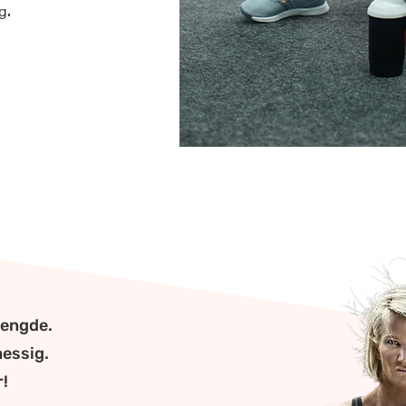
eg.
mengde.
messig.
r!