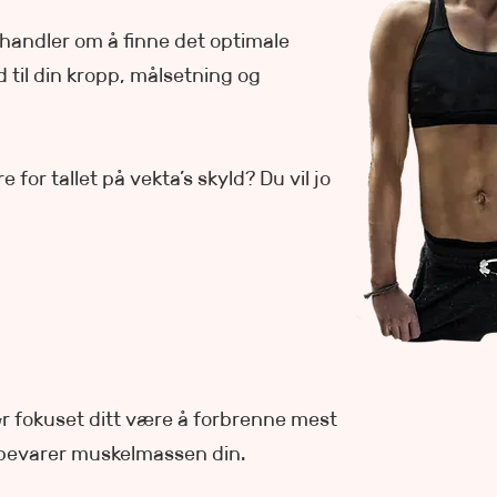
andler om å finne det optimale
 til din kropp, målsetning og
re for tallet på vekta’s skyld? Du vil jo
ør fokuset ditt være å forbrenne mest
 bevarer muskelmassen din.