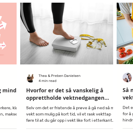
Thea & Preben Danielsen
4 min read
Så 
g mindre
Hvorfor er det så vanskelig å
vek
opprettholde vektnedgangen
etter diett?
Det e
erkere, klare
Selv om det er fristende å prøve å gå ned så mye
for å
n, makse i
vekt som mulig på kort tid, vil et rask vekttap
hindr
føre til at du går opp i vekt like fort i etterkant.