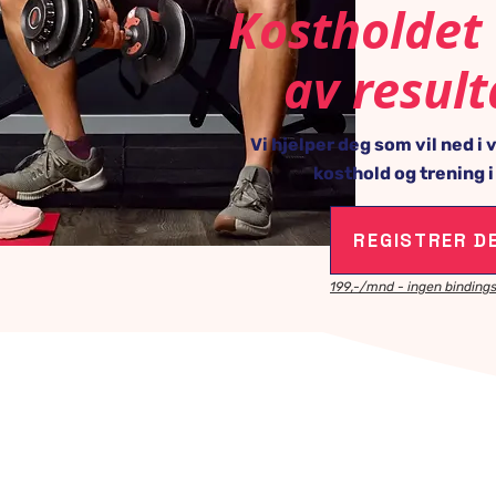
Kostholdet
av result
Vi hjelper deg som vil ned i
kosthold og trening 
REGISTRER D
199,-/mnd - ingen bindings