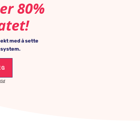
 er 80%
atet!
 vekt med å sette
i system.
EG
tid