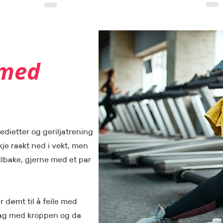
 med
tedietter og geriljatrening
je raskt ned i vekt, men
lbake, gjerne med et par
er dømt til å feile med
å lag med kroppen og da