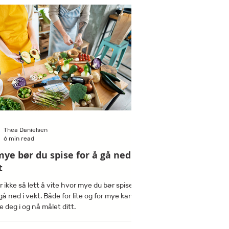
Thea Danielsen
6 min read
mye bør du spise for å gå ned i
t
r ikke så lett å vite hvor mye du bør spise
 gå ned i vekt. Både for lite og for mye kan
e deg i og nå målet ditt.