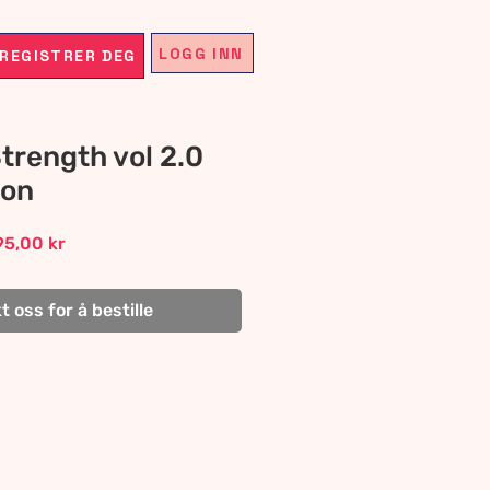
LOGG INN
REGISTRER DEG
trength vol 2.0
ion
lar
Sale
95,00 kr
e
Price
 oss for å bestille