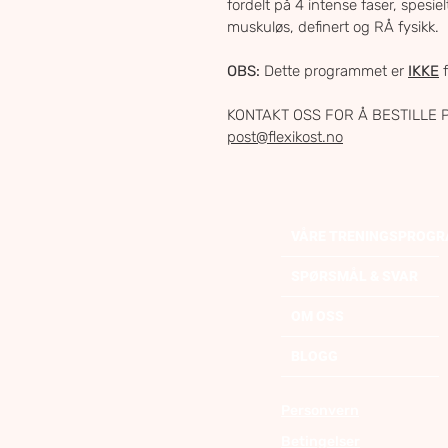
fordelt på 4 intense faser, spesi
muskuløs, definert og RÅ fysikk.
OBS: 
Dette programmet er 
IKKE
 
KONTAKT OSS FOR Å BESTILLE P
post@flexikost.no
VÅRE TRENINGSPROG
SPØRSMÅL & SVAR
OM OSS
BLOGG
Personvern
Betingelser