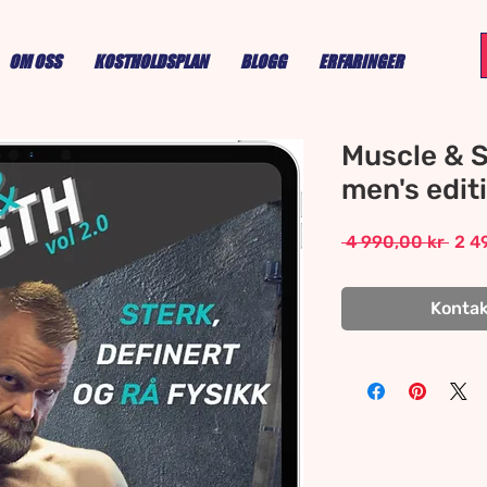
OM OSS
KOSTHOLDSPLAN
BLOGG
ERFARINGER
Muscle & S
men's edit
Regu
 4 990,00 kr 
2 4
Pric
Kontakt