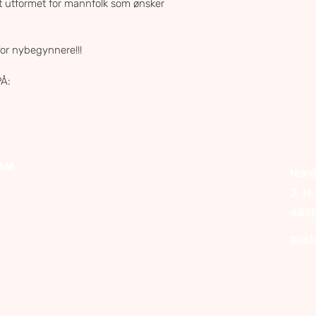
elt utformet for mannfolk som ønsker 
for nybegynnere!!!
Å: 
RAM
Nord
J. M
4878
post