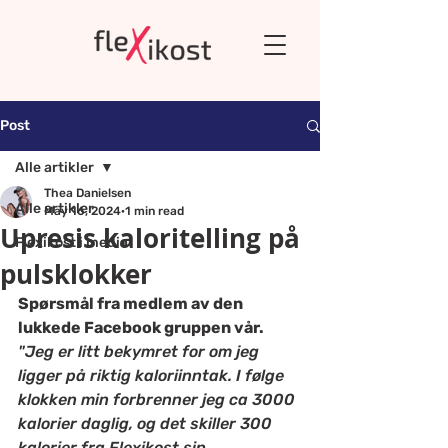
Post
Alle artikler
Thea Danielsen
Alle artikler
May 16, 2024
1 min read
Upresis kaloritelling på
Flexikost i media
pulsklokker
Spørsmål fra medlem av den 
lukkede Facebook gruppen vår.  
"Jeg er litt bekymret for om jeg 
ligger på riktig kaloriinntak. I følge 
klokken min forbrenner jeg ca 3000 
kalorier daglig, og det skiller 300 
kalorier fra Flexikost sin 