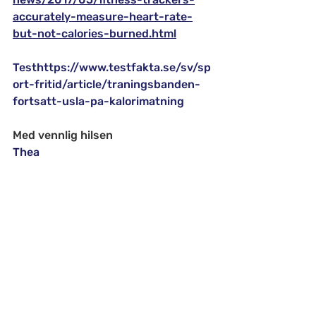
accurately-measure-heart-rate-
but-not-calories-burned.html
Testhttps://www.testfakta.se/sv/sp
ort-fritid/article/traningsbanden-
fortsatt-usla-pa-kalorimatning
Med vennlig hilsen 
Thea
Tags:
Vektnedgang
Kosthold
Trening
Recent Posts
See All